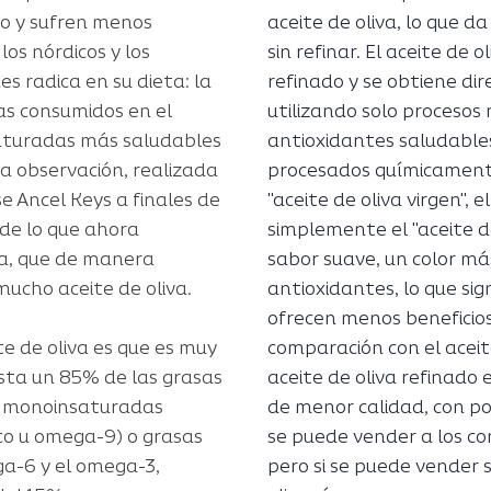
o y sufren menos
aceite de oliva, lo que da
os nórdicos y los
sin refinar. El aceite de 
s radica en su dieta: la
refinado y se obtiene di
as consumidos en el
utilizando solo procesos
aturadas más saludables
antioxidantes saludables
a observación, realizada
procesados químicament
e Ancel Keys a finales de
"aceite de oliva virgen", e
 de lo que ahora
simplemente el "aceite de
a, que de manera
sabor suave, un color má
mucho aceite de oliva.
antioxidantes, lo que si
ofrecen menos beneficios
te de oliva es que es muy
comparación con el aceite
sta un 85% de las grasas
aceite de oliva refinado 
as monoinsaturadas
de menor calidad, con po
co u omega-9) o grasas
se puede vender a los c
a-6 y el omega-3,
pero si se puede vender s