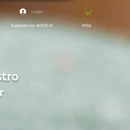
Login
Experiencia AOVE-E
Más
stro
r