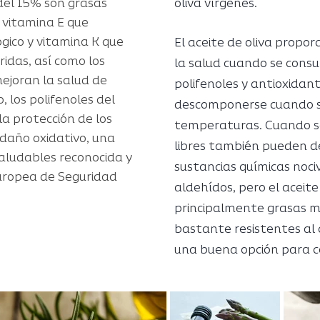
del 15% son grasas
oliva vírgenes.
 vitamina E que
gico y vitamina K que
El aceite de oliva propo
ridas, así como los
la salud cuando se consu
ejoran la salud de
polifenoles y antioxidan
 los polifenoles del
descomponerse cuando s
la protección de los
temperaturas. Cuando se 
 daño oxidativo, una
libres también pueden 
aludables reconocida y
sustancias químicas noci
uropea de Seguridad
aldehídos, pero el aceite
principalmente grasas 
bastante resistentes al c
una buena opción para co