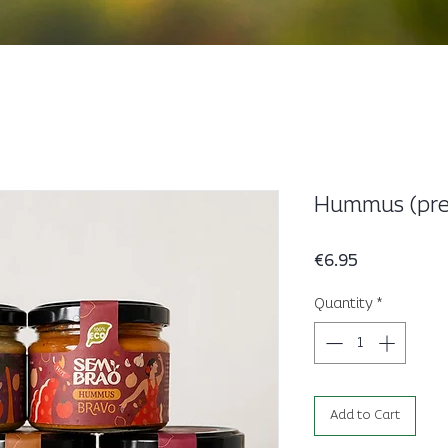
Hummus (prec
Price
€6.95
Quantity
*
Add to Cart