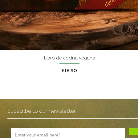
Libro de cocina vegana
Quick View
Price
€18.90
Subscribe to our newsletter