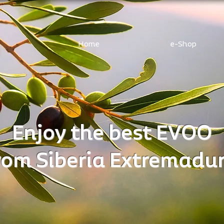
Home
e-Shop
Enjoy the best EVOO
rom Siberia Extremadu