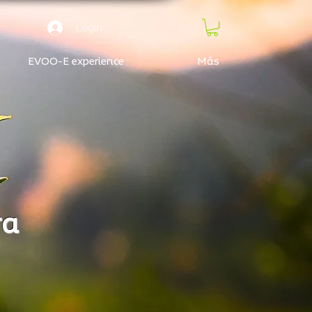
Login
EVOO-E experience
Más
ra