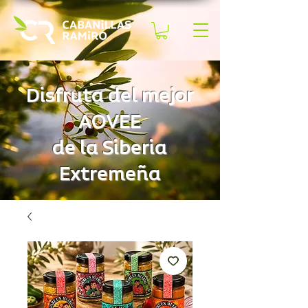
Disfruta del mejor
AOVEE
de la Siberia
Extremeña