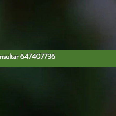
onsultar 647407736