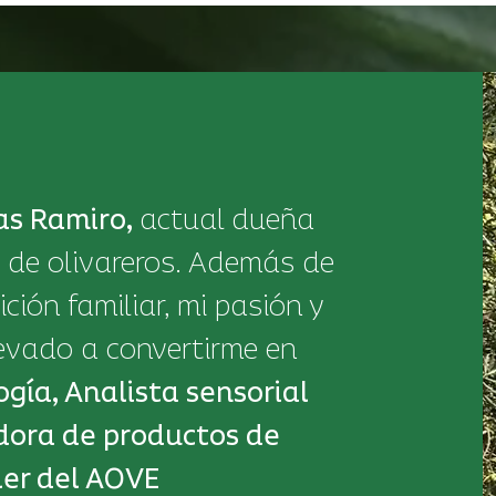
as Ramiro,
actual dueña
 de olivareros.
Además de
ción familiar, mi pasión y
evado a convertirme en
ogía,
Analista sensorial
dora de productos de
ler del AOVE